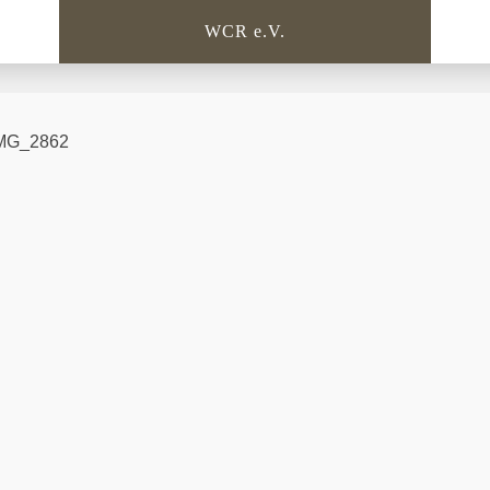
WCR e.V.
IMG_2862