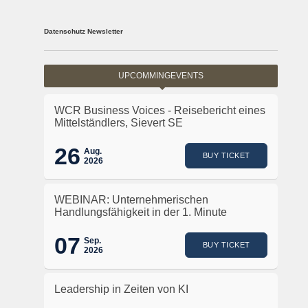
Datenschutz Newsletter
UPCOMMINGEVENTS
WCR Business Voices - Reisebericht eines
Mittelständlers, Sievert SE
26
Aug.
BUY TICKET
2026
WEBINAR: Unternehmerischen
Handlungsfähigkeit in der 1. Minute
07
Sep.
BUY TICKET
2026
Leadership in Zeiten von KI