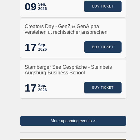
09
Sep.
BUY TICKET
2026
Creators Day - GenZ & GenAlpha
verstehen u. rechtssicher ansprechen
17
Sep.
BUY TICKET
2026
Starnberger See Gespräche - Steinbeis
Augsburg Business School
17
Sep.
BUY TICKET
2026
More upcoming events >