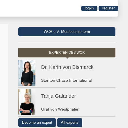
log-in
register
WCR e.V. Membership form
EXPERTEN DES WCR
Dr. Karin von Bismarck
Stanton Chase International
Tanja Galander
Graf von Westphalen
Become an expert
All experts