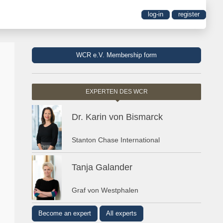
log-in
register
WCR e.V. Membership form
EXPERTEN DES WCR
Dr. Karin von Bismarck
Stanton Chase International
Tanja Galander
Graf von Westphalen
Become an expert
All experts