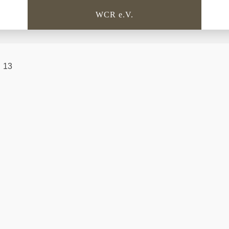
WCR e.V.
13