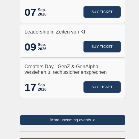
07
Sep.
BUY TICKET
2026
Leadership in Zeiten von KI
09
Sep.
BUY TICKET
2026
Creators Day - GenZ & GenAlpha
verstehen u. rechtssicher ansprechen
17
Sep.
BUY TICKET
2026
More upcoming events >