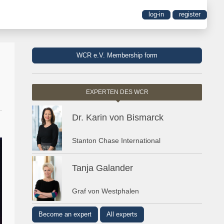
log-in
register
WCR e.V. Membership form
EXPERTEN DES WCR
Dr. Karin von Bismarck
Stanton Chase International
Tanja Galander
Graf von Westphalen
Become an expert
All experts