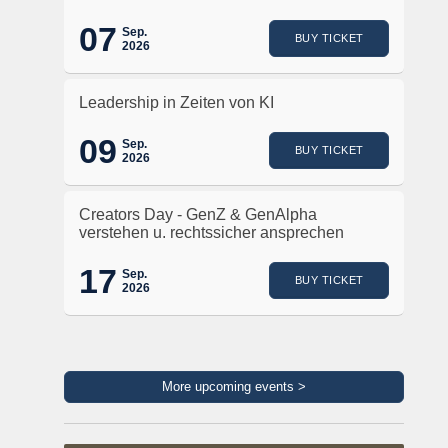
07
Sep.
BUY TICKET
2026
Leadership in Zeiten von KI
09
Sep.
BUY TICKET
2026
Creators Day - GenZ & GenAlpha
verstehen u. rechtssicher ansprechen
17
Sep.
BUY TICKET
2026
More upcoming events >