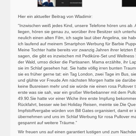
Hier ein aktueller Beitrag von Wladimir:
“Inzwischen weiß jedes Kind, unsere Telefone hören uns ab. 
liegen, hören sie genau zu, worüber ihre Besitzer sich unte
neulich einen alten Film, ich sagte laut über Angelina, sie
ich laufend auf meinem Smartphon Werbung für Barbie Puppe
Meine Tochter hatte bereits vor zwanzig Jahren ihrer letzten
sagen, die gibt es inzwischen mit Pediküre-Set und Wellness S
der Wald, umso dicker die Partisanen. Mama erzählte, ihr La
sie im Schlaf gesehen hat. Sie hatte völlig irren bunten Tra
sie es früher gerne tat: ein Tag London, zwei Tage im Bus, 
und glühte vor Freude.Am nächsten Morgen hatte sie darüber 
keine Busreisen mehr und sie würde nie einen rosa Pullover
erste was sie sah, war ein großer Werbebanner mit dem Pull
49.90.Sie hatte vor einer Wiche ihre erste Impfung bekommen,
Rückfahrt, besser wie bei Holiday Reisen, meinte sie.Die Qu
Impfstoffvergabe würden von Bill Gates organisiert, damit er i
übernehmen und uns im Schlaf Werbung für rosa Pullover mach
gespannt auf weitere Träume.”
Wir freuen uns auf einen garantiert lustigen und zum Nach