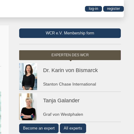
log-in
register
WCR e.V. Membership form
EXPERTEN DES WCR
Dr. Karin von Bismarck
Stanton Chase International
Tanja Galander
Graf von Westphalen
Become an expert
All experts