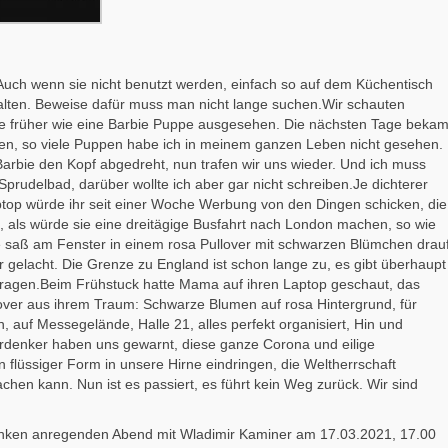
Auch wenn sie nicht benutzt werden, einfach so auf dem Küchentisch
rhalten. Beweise dafür muss man nicht lange suchen.Wir schauten
 habe früher wie eine Barbie Puppe ausgesehen. Die nächsten Tage beka
n, so viele Puppen habe ich in meinem ganzen Leben nicht gesehen.
 Barbie den Kopf abgedreht, nun trafen wir uns wieder. Und ich muss
prudelbad, darüber wollte ich aber gar nicht schreiben.Je dichterer
ptop würde ihr seit einer Woche Werbung von den Dingen schicken, die
um, als würde sie eine dreitägige Busfahrt nach London machen, so wie
sie saß am Fenster in einem rosa Pullover mit schwarzen Blümchen drau
gelacht. Die Grenze zu England ist schon lange zu, es gibt überhaupt
 tragen.Beim Frühstuck hatte Mama auf ihren Laptop geschaut, das
over aus ihrem Traum: Schwarze Blumen auf rosa Hintergrund, für
 auf Messegelände, Halle 21, alles perfekt organisiert, Hin und
erdenker haben uns gewarnt, diese ganze Corona und eilige
n flüssiger Form in unsere Hirne eindringen, die Weltherrschaft
en kann. Nun ist es passiert, es führt kein Weg zurück. Wir sind
denken anregenden Abend mit Wladimir Kaminer am 17.03.2021, 17.00