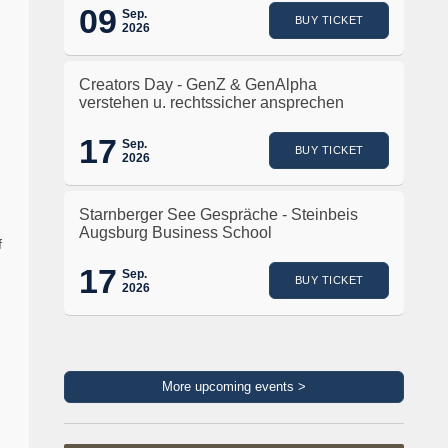
09
Sep.
BUY TICKET
2026
Creators Day - GenZ & GenAlpha
verstehen u. rechtssicher ansprechen
m
17
Sep.
BUY TICKET
2026
Starnberger See Gespräche - Steinbeis
Augsburg Business School
f
17
Sep.
BUY TICKET
2026
More upcoming events >