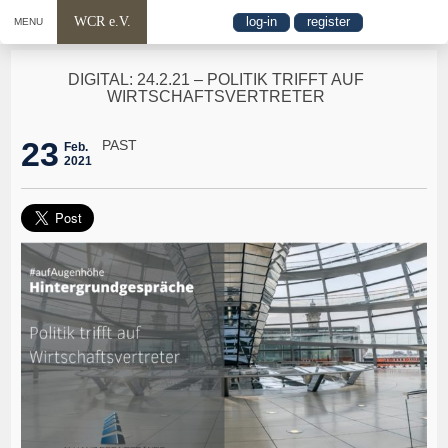
WCR e.V.
log-in
register
MENU
DIGITAL: 24.2.21 – POLITIK TRIFFT AUF
WIRTSCHAFTSVERTRETER
23
PAST
Feb.
2021