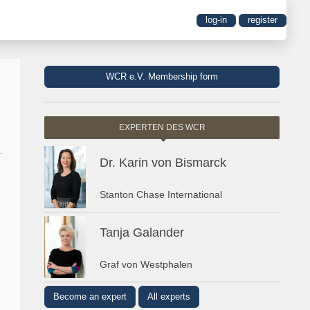
log-in
register
WCR e.V. Membership form
EXPERTEN DES WCR
Dr. Karin von Bismarck
Stanton Chase International
Tanja Galander
Graf von Westphalen
Become an expert
All experts