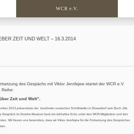
WCR e.V.
ER ZEIT UND WELT – 16.3.2014
rtsetzung des Gespächs mit Viktor Jerofejew startet der WCR e.V.
 Reihe:
über Zeit und Welt“.
ember 2013 präsentierte der berühmter russischen Schriftsteller in Düsseldorf sein Buch „Die
s Gespräch im Goethe-Museum fand ein lebhaftes Echo unter den WCR-Mitgliedern und den
sten. Wir freuen uns besonders, dass wir Viktor Jerofejew für die Fortsetzung des Gespräches
ten.