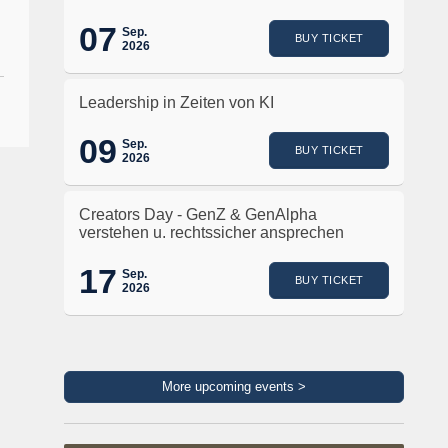
07
Sep.
BUY TICKET
2026
Leadership in Zeiten von KI
09
Sep.
BUY TICKET
2026
Creators Day - GenZ & GenAlpha
verstehen u. rechtssicher ansprechen
17
Sep.
BUY TICKET
2026
More upcoming events >