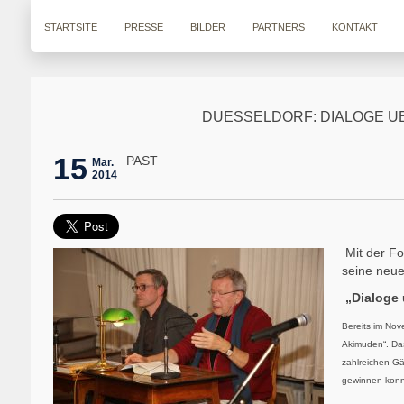
STARTSITE
PRESSE
BILDER
PARTNERS
KONTAKT
DUESSELDORF: DIALOGE UEB
15
PAST
Mar.
2014
Mit der Fo
seine neue
„Dialoge 
Bereits im Nov
Akimuden“. Da
zahlreichen Gä
gewinnen konn