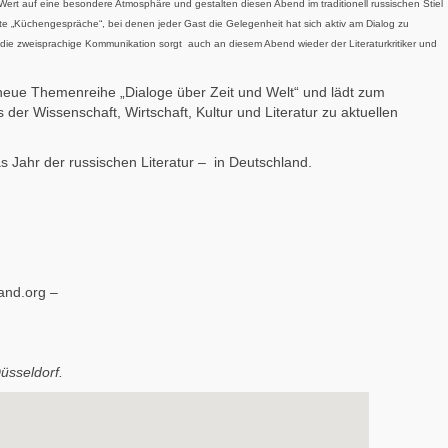
 Wert auf eine besondere Atmosphäre und gestalten diesen Abend im traditionell russischen Stiel
e „Küchengespräche“, bei denen jeder Gast die Gelegenheit hat sich aktiv am Dialog zu
r die zweisprachige Kommunikation sorgt auch an diesem Abend wieder der Literaturkritiker und
e neue Themenreihe „Dialoge über Zeit und Welt“ und lädt zum
er Wissenschaft, Wirtschaft, Kultur und Literatur zu aktuellen
s Jahr der russischen Literatur – in Deutschland.
land.org
–
Düsseldorf.