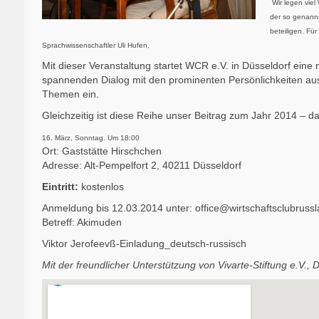
Wir legen viel
der so genannt
beteiligen. Fü
Sprachwissenschaftler Uli Hufen,
Mit dieser Veranstaltung startet WCR e.V. in Düsseldorf ein
spannenden Dialog mit den prominenten Persönlichkeiten aus d
Themen ein.
Gleichzeitig ist diese Reihe unser Beitrag zum Jahr 2014 – da
16. März, Sonntag. Um 18:00
Ort: Gaststätte Hirschchen
Adresse: Alt-Pempelfort 2, 40211 Düsseldorf
Eintritt:
kostenlos
Anmeldung bis 12.03.2014 unter:
office@wirtschaftsclubruss
Betreff: Akimuden
Viktor Jerofeevß-Einladung_deutsch-russisch
Mit der freundlicher Unterstützung von Vivarte-Stiftung e.V., 