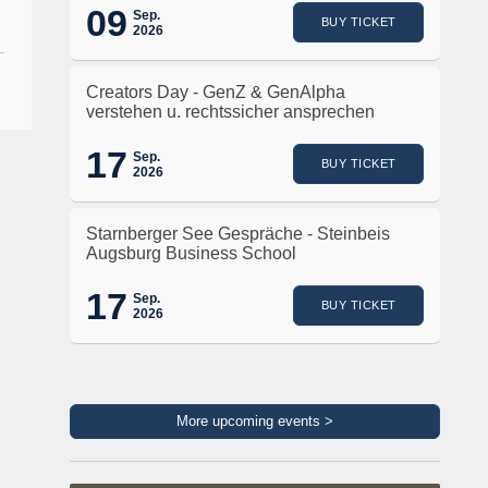
09
Sep.
BUY TICKET
2026
Creators Day - GenZ & GenAlpha
verstehen u. rechtssicher ansprechen
17
Sep.
BUY TICKET
2026
Starnberger See Gespräche - Steinbeis
Augsburg Business School
17
Sep.
BUY TICKET
2026
More upcoming events >