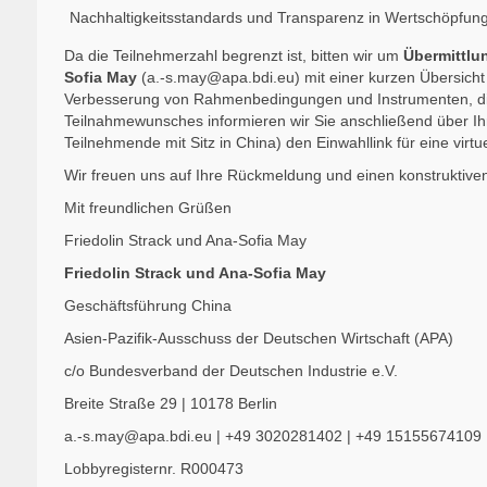
Nachhaltigkeitsstandards und Transparenz in Wertschöpfungs
Da die Teilnehmerzahl begrenzt ist, bitten wir um
Übermittlu
Sofia May
(
a.-s.may@apa.bdi.eu
) mit einer kurzen Übersicht
Verbesserung von Rahmenbedingungen und Instrumenten, die 
Teilnahmewunsches informieren wir Sie anschließend über Ihr
Teilnehmende mit Sitz in China) den Einwahllink für eine virtu
Wir freuen uns auf Ihre Rückmeldung und einen konstruktive
Mit freundlichen Grüßen
Friedolin Strack und Ana-Sofia May
Friedolin Strack und Ana-Sofia May
Geschäftsführung China
Asien-Pazifik-Ausschuss der Deutschen Wirtschaft (APA)
c/o Bundesverband der Deutschen Industrie e.V.
Breite Straße 29 | 10178 Berlin
a.-s.may@apa.bdi.eu
|
+49 3020281402
|
+49 15155674109
Lobbyregisternr.
R000473