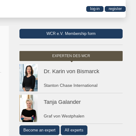
log-in
register
WCR e.V. Membership form
EXPERTEN DES WCR
Dr. Karin von Bismarck
Stanton Chase International
Tanja Galander
Graf von Westphalen
Become an expert
All experts