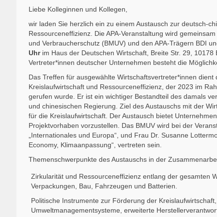
Liebe Kolleginnen und Kollegen,
wir laden Sie herzlich ein zu einem Austausch zur deutsch-c
Ressourceneffizienz. Die APA-Veranstaltung wird gemeinsam 
und Verbraucherschutz (BMUV) und den APA-Trägern BDI und 
Uhr
im Haus der Deutschen Wirtschaft, Breite Str. 29, 10178 
Vertreter*innen deutscher Unternehmen besteht die Möglichkei
Das Treffen für ausgewählte Wirtschaftsvertreter*innen dient
Kreislaufwirtschaft und Ressourceneffizienz, der 2023 im R
gerufen wurde. Er ist ein wichtiger Bestandteil des damals 
und chinesischen Regierung. Ziel des Austauschs mit der Wi
für die Kreislaufwirtschaft. Der Austausch bietet Unternehme
Projektvorhaben vorzustellen. Das BMUV wird bei der Veranstal
„Internationales und Europa“, und Frau Dr. Susanne Lottermose
Economy, Klimaanpassung“, vertreten sein.
Themenschwerpunkte des Austauschs in der Zusammenarbeit
Zirkularität und Ressourceneffizienz entlang der gesamten W
Verpackungen, Bau, Fahrzeugen und Batterien.
Politische Instrumente zur Förderung der Kreislaufwirtschaf
Umweltmanagementsysteme, erweiterte Herstellerverantwortu