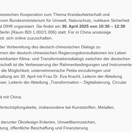
hinesischen Kooperation zum Thema Kreislaufwirtschaft und
vom Bundesministerium für Umwelt, Naturschutz, nukleare Sicherheit
DIHK organisiert. Sie findet am
30. April 2025 von 10:30 – 12:30
Berlin (Raum BDI 1.002/1.006) statt. Für in China ansässige
t, sich online zuzuschalten.
 der Vorbereitung des deutsch-chinesischen Dialogs zu
ahmen der deutsch-chinesischen Regierungskonsultationen ins Leben
vereinbarten Klima- und Transformationsdialogs zwischen der deutschen
rtschaft ist die Verbesserung der Rahmenbedingungen und Instrumente
n die Möglichkeit, unternehmerische Petita einzubringen und
tung am 30. April mit Frau Dr. Eva Kracht, Leiterin der Abteilung
r, Leiterin der Abteilung „Transformation – Digitalisierung, Circular
 mit China:
ertschöpfungskette, insbesondere bei Kunststoffen, Metallen,
t, darunter Ökodesign-Kriterien, Umweltkennzeichen,
ng, öffentliche Beschaffung und Finanzierung.