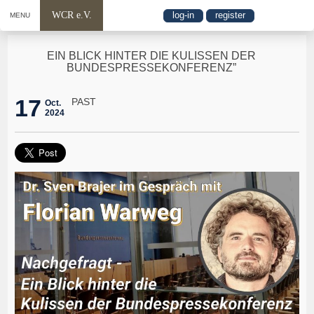
WCR e.V.
log-in
register
MENU
EIN BLICK HINTER DIE KULISSEN DER
BUNDESPRESSEKONFERENZ”
17
PAST
Oct.
2024