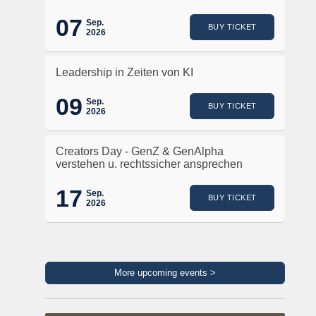
07
Sep.
BUY TICKET
2026
Leadership in Zeiten von KI
09
Sep.
BUY TICKET
2026
Creators Day - GenZ & GenAlpha
verstehen u. rechtssicher ansprechen
17
Sep.
BUY TICKET
2026
More upcoming events >