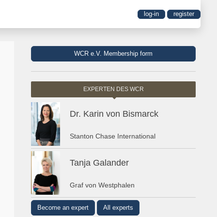
log-in
register
WCR e.V. Membership form
EXPERTEN DES WCR
Dr. Karin von Bismarck
Stanton Chase International
Tanja Galander
Graf von Westphalen
Become an expert
All experts