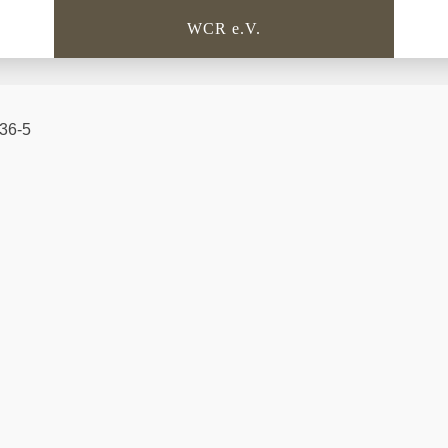
WCR e.V.
36-5