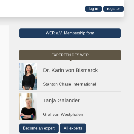
log-in
register
WCR e.V. Membership form
EXPERTEN DES WCR
Dr. Karin von Bismarck
Stanton Chase International
Tanja Galander
Graf von Westphalen
Become an expert
All experts