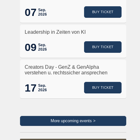
07
Sep.
BUY TICKET
2026
Leadership in Zeiten von KI
09
Sep.
BUY TICKET
2026
Creators Day - GenZ & GenAlpha
verstehen u. rechtssicher ansprechen
17
Sep.
BUY TICKET
2026
More upcoming events >