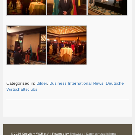
Categorised in:
Bilder
,
Business International News
,
Deutsche
Wirtschaftsclubs
© 2026 Copyright WCR e.V. | Powered by
Thrity2.de
|
Datenschutzerklärung
|