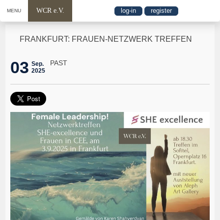
WCR e.V.
log-in
register
MENU
FRANKFURT: FRAUEN-NETZWERK TREFFEN
03
PAST
Sep.
2025