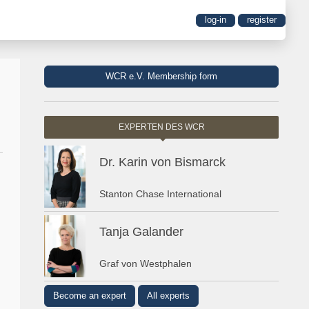
log-in
register
WCR e.V. Membership form
EXPERTEN DES WCR
Dr. Karin von Bismarck
Stanton Chase International
Tanja Galander
Graf von Westphalen
Become an expert
All experts