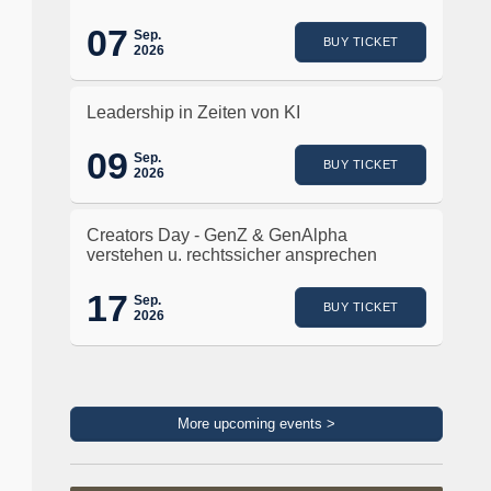
07
Sep.
BUY TICKET
2026
Leadership in Zeiten von KI
09
Sep.
BUY TICKET
2026
Creators Day - GenZ & GenAlpha
verstehen u. rechtssicher ansprechen
17
Sep.
BUY TICKET
2026
More upcoming events >