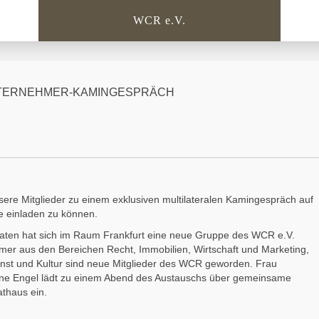
WCR e.V.
UNTERNEHMER-KAMINGESPRÄCH
sere Mitglieder zu einem exklusiven multilateralen Kamingespräch auf
 einladen zu können.
naten hat sich im Raum Frankfurt eine neue Gruppe des WCR e.V.
mer aus den Bereichen Recht, Immobilien, Wirtschaft und Marketing,
st und Kultur sind neue Mitglieder des WCR geworden. Frau
ene Engel lädt zu einem Abend des Austauschs über gemeinsame
athaus ein.