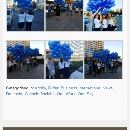
Categorised in:
Archiv
,
Bilder
,
Business International News
,
Deutsche Wirtschaftsclubs
,
One World One Sky