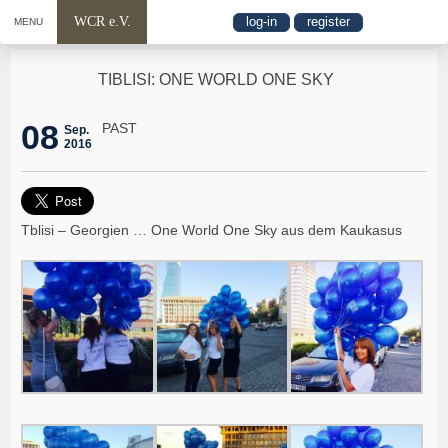
WCR e.V.
log-in
register
MENU
TIBLISI: ONE WORLD ONE SKY
08
PAST
Sep.
2016
Tblisi – Georgien … One World One Sky aus dem Kaukasus