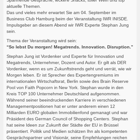
Spannende Gespräche, leckere Snacks, toller Wein und top
aktuelle Themen.
Das und vieles mehr erwartet Sie am 04. September im
Business Club Hamburg beim der Veranstaltung IWR INISDE.
Impulsgeber an diesem Abend wir IWR Experte Stephan Jung
sein.
Thema der Veranstaltung wird sein:
“So lebst Du morgen! Megatrends. Innovation. Disruption.”
Stephan Jung ist Vordenker und Experte für Innovation und
Megatrends, Unternehmer, Dozent und Autor. Er gilt als DER
Vordenker, wenn es um Zukunftstrends geht und verrät, wie wir
Morgen leben. Er ist Sprecher des Expertengremiums im
internationalen Wirtschaftsrat, Berlin sowie des Brain Reserve
Pool von Faith Popcorn in New York. Stephan wurde in den
Kreis TOP 100 Unternehmer Deutschland aufgenommen.
Während seiner beeindruckenden Karriere in verschiedenen
Managementpositionen hat er unter anderem einen 12
Milliarden EURO globalen Immobilienfond gemanagt und war
Präsident des German Council of Shopping Centers. Stephan
hat seine Ideen zur Zukunft der Städte der EU in Brüssel
präsentiert. Politik und Medien schätzen Ihn als kompetenten
Gesprächspartner und Visionär, seine Empfehlungen reichen