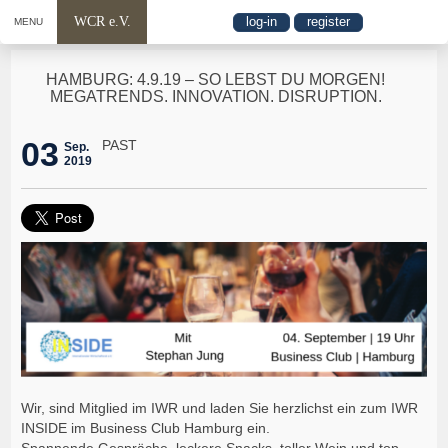
WCR e.V.
log-in
register
MENU
HAMBURG: 4.9.19 – SO LEBST DU MORGEN!
MEGATRENDS. INNOVATION. DISRUPTION.
03
PAST
Sep.
2019
Wir, sind Mitglied im IWR und laden Sie herzlichst ein zum IWR
INSIDE im Business Club Hamburg ein.