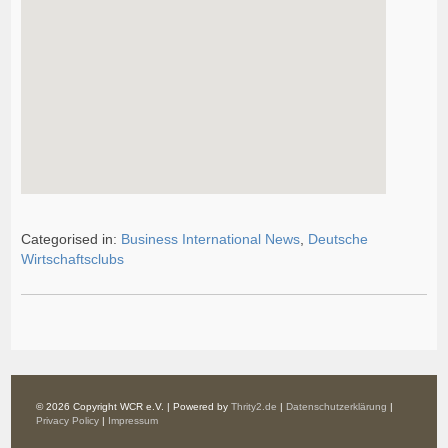
Categorised in:
Business International News
,
Deutsche
Wirtschaftsclubs
© 2026 Copyright WCR e.V. | Powered by
Thrity2.de
|
Datenschutzerklärung
|
Privacy Policy
|
Impressum