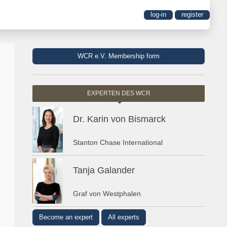
log-in
register
WCR e.V. Membership form
EXPERTEN DES WCR
Dr. Karin von Bismarck
Stanton Chase International
Tanja Galander
Graf von Westphalen
Become an expert
All experts