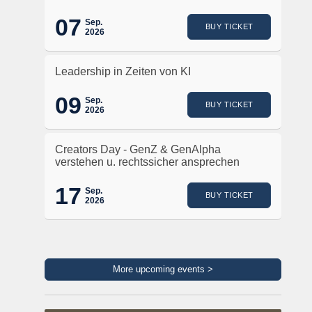
07
Sep.
BUY TICKET
2026
Leadership in Zeiten von KI
09
Sep.
BUY TICKET
2026
Creators Day - GenZ & GenAlpha
verstehen u. rechtssicher ansprechen
17
Sep.
BUY TICKET
2026
More upcoming events >