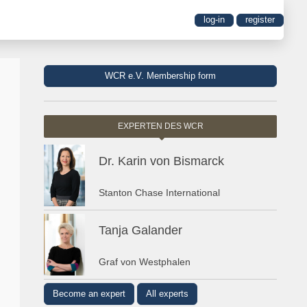
log-in
register
WCR e.V. Membership form
EXPERTEN DES WCR
Dr. Karin von Bismarck
Stanton Chase International
Tanja Galander
Graf von Westphalen
Become an expert
All experts