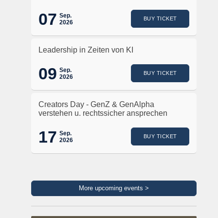
07
Sep.
BUY TICKET
2026
Leadership in Zeiten von KI
09
Sep.
BUY TICKET
2026
Creators Day - GenZ & GenAlpha
verstehen u. rechtssicher ansprechen
17
Sep.
BUY TICKET
2026
More upcoming events >