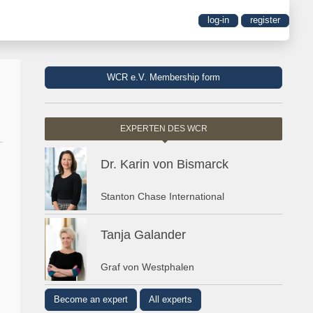
log-in
register
WCR e.V. Membership form
EXPERTEN DES WCR
Dr. Karin von Bismarck
Stanton Chase International
Tanja Galander
Graf von Westphalen
Become an expert
All experts