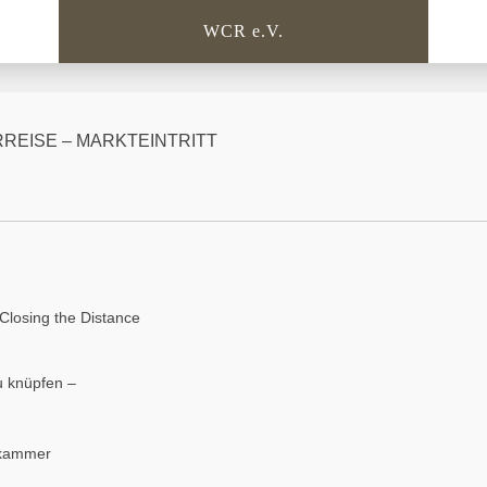
WCR e.V.
REISE – MARKTEINTRITT
Closing the Distance
zu knüpfen –
skammer