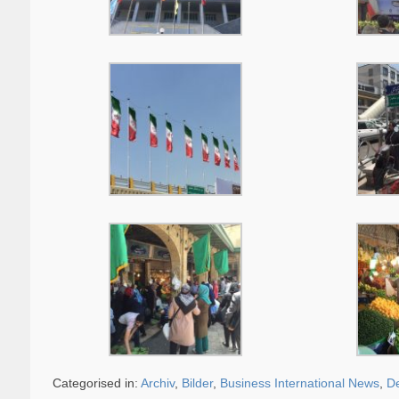
Categorised in:
Archiv
,
Bilder
,
Business International News
,
De