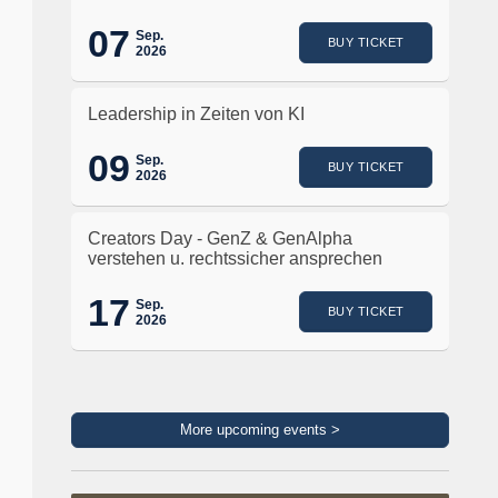
07
Sep.
BUY TICKET
2026
Leadership in Zeiten von KI
09
Sep.
BUY TICKET
2026
Creators Day - GenZ & GenAlpha
verstehen u. rechtssicher ansprechen
17
Sep.
BUY TICKET
2026
More upcoming events >