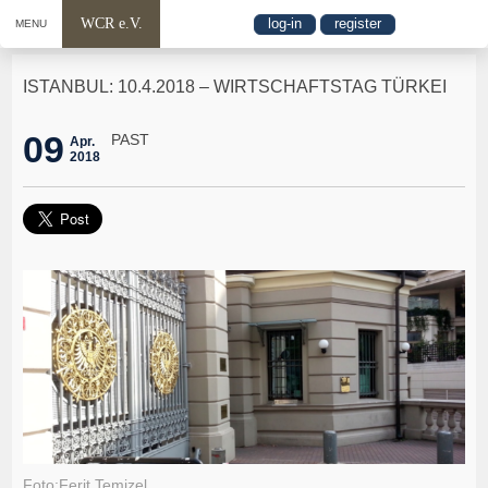
WCR e.V.
log-in
register
MENU
ISTANBUL: 10.4.2018 – WIRTSCHAFTSTAG TÜRKEI
09
PAST
Apr.
2018
Foto:Ferit Temizel