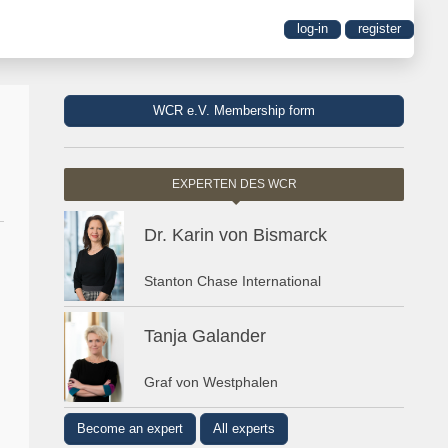
log-in
register
WCR e.V. Membership form
EXPERTEN DES WCR
Dr. Karin von Bismarck
Stanton Chase International
Tanja Galander
Graf von Westphalen
Become an expert
All experts