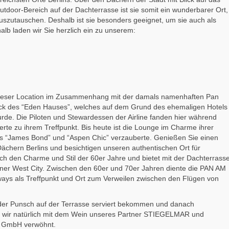
tdoor-Bereich auf der Dachterrasse ist sie somit ein wunderbarer Ort,
uszutauschen. Deshalb ist sie besonders geeignet, um sie auch als
alb laden wir Sie herzlich ein zu unserem:
 dieser Location im Zusammenhang mit der damals namenhaften Pan
tock des “Eden Hauses”, welches auf dem Grund des ehemaligen Hotels
wurde. Die Piloten und Stewardessen der Airline fanden hier während
rte zu ihrem Treffpunkt. Bis heute ist die Lounge im Charme ihrer
us “James Bond” und “Aspen Chic” verzauberte. Genießen Sie einen
chern Berlins und besichtigen unseren authentischen Ort für
h den Charme und Stil der 60er Jahre und bietet mit der Dachterrass
ner West City. Zwischen den 60er und 70er Jahren diente die PAN AM
ays als Treffpunkt und Ort zum Verweilen zwischen den Flügen von
er Punsch auf der Terrasse serviert bekommen und danach
n wir natürlich mit dem Wein unseres Partner STIEGELMAR und
ks GmbH verwöhnt.