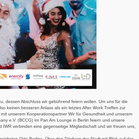
u, dessen Abschluss wir gebührend feiern wollen. Um uns für die
o keinen besseren Anlass als ein letztes After Work Treffen zur
m mit unserem Kooperationspartner Wir für Gesundheit und unserem
any e.V. (BCCG) im Pan Am Lounge in Berlin feiern und unsere
IWR verbinden eine gegenseitige Mitgliedschaft und wir freuen uns,
reichsten Orte Berlins. Über den Dächern der Stadt mit Blick auf das