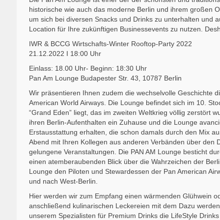
historische wie auch das moderne Berlin und ihrem großen Ou
um sich bei diversen Snacks und Drinks zu unterhalten und a
Location für Ihre zukünftigen Businessevents zu nutzen. Desh
IWR & BCCG Wirtschafts-Winter Rooftop-Party 2022
21.12.2022 I 18:00 Uhr
Einlass: 18.00 Uhr- Beginn: 18:30 Uhr
Pan Am Lounge Budapester Str. 43, 10787 Berlin
Wir präsentieren Ihnen zudem die wechselvolle Geschichte
American World Airways. Die Lounge befindet sich im 10. S
“Grand Eden” liegt, das im zweiten Weltkrieg völlig zerstört 
ihren Berlin-Aufenthalten ein Zuhause und die Lounge avancie
Erstausstattung erhalten, die schon damals durch den Mix a
Abend mit Ihren Kollegen aus anderen Verbänden über den Dä
gelungene Veranstaltungen. Die PAN AM Lounge besticht durc
einen atemberaubenden Blick über die Wahrzeichen der Berli
Lounge den Piloten und Stewardessen der Pan American Airw
und nach West-Berlin.
Hier werden wir zum Empfang einen wärmenden Glühwein od
anschließend kulinarischen Leckereien mit dem Dazu werde
unserem Spezialisten für Premium Drinks die LifeStyle Drin