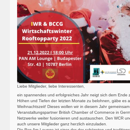
Liebe Mitglieder, liebe Interessenten,
ein spannendes und erfolgreiches Jahr neigt sich dem Ende z
Höhen und Tiefen der letzten Monate zu belohnen, gäbe es als
Weihnachtszeit! Dieses wollen wir in diesem Jahr gemeinsa
Veranstaltungspartner British Chamber of Commerce in Germ
Netzwerke weiter fusionieren und austauschen. Den WCR und 
auch unsere Mitglieder ganz herzlich einzuladen.
Die Pan Am Lounge ist einer der der schönsten und traditions