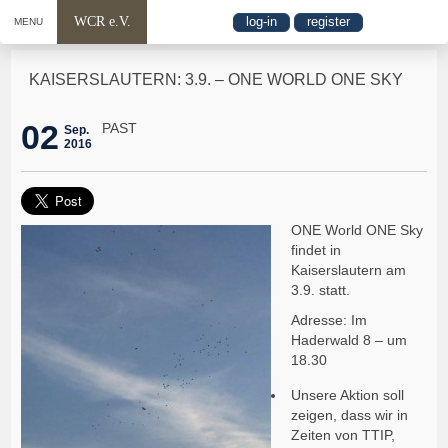
WCR e.V.
log-in
register
MENU
KAISERSLAUTERN: 3.9. – ONE WORLD ONE SKY
02
PAST
Sep.
2016
ONE World ONE Sky
findet in
Kaiserslautern am
3.9. statt.
Adresse: Im
Haderwald 8 – um
18.30
Unsere Aktion soll
zeigen, dass wir in
Zeiten von TTIP,