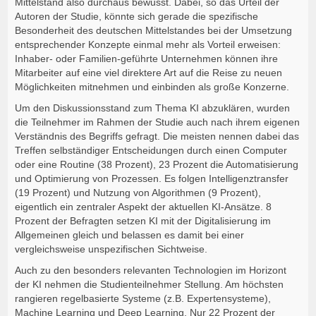
Mittelstand also durchaus bewusst. Dabei, so das Urteil der
Autoren der Studie, könnte sich gerade die spezifische
Besonderheit des deutschen Mittelstandes bei der Umsetzung
entsprechender Konzepte einmal mehr als Vorteil erweisen:
Inhaber- oder Familien-geführte Unternehmen können ihre
Mitarbeiter auf eine viel direktere Art auf die Reise zu neuen
Möglichkeiten mitnehmen und einbinden als große Konzerne.
Um den Diskussionsstand zum Thema KI abzuklären, wurden
die Teilnehmer im Rahmen der Studie auch nach ihrem eigenen
Verständnis des Begriffs gefragt. Die meisten nennen dabei das
Treffen selbständiger Entscheidungen durch einen Computer
oder eine Routine (38 Prozent), 23 Prozent die Automatisierung
und Optimierung von Prozessen. Es folgen Intelligenztransfer
(19 Prozent) und Nutzung von Algorithmen (9 Prozent),
eigentlich ein zentraler Aspekt der aktuellen KI-Ansätze. 8
Prozent der Befragten setzen KI mit der Digitalisierung im
Allgemeinen gleich und belassen es damit bei einer
vergleichsweise unspezifischen Sichtweise.
Auch zu den besonders relevanten Technologien im Horizont
der KI nehmen die Studienteilnehmer Stellung. Am höchsten
rangieren regelbasierte Systeme (z.B. Expertensysteme),
Machine Learning und Deep Learning. Nur 22 Prozent der