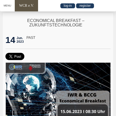
WCR e.V.
log-in
register
MENU
ECONOMICAL BREAKFAST –
ZUKUNFTSTECHNOLOGIE
14
PAST
Jun.
2023