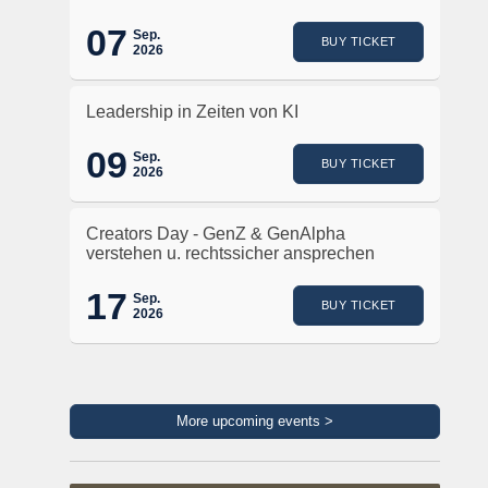
07
Sep.
BUY TICKET
2026
Leadership in Zeiten von KI
09
Sep.
BUY TICKET
2026
Creators Day - GenZ & GenAlpha
verstehen u. rechtssicher ansprechen
17
Sep.
BUY TICKET
2026
More upcoming events >