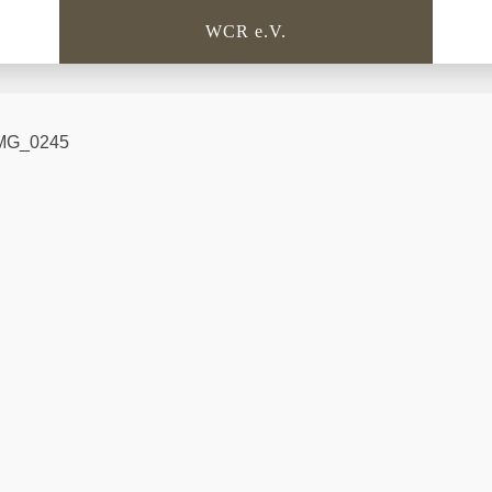
WCR e.V.
IMG_0245