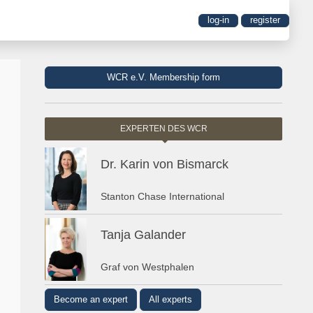
log-in
register
WCR e.V. Membership form
EXPERTEN DES WCR
Dr. Karin von Bismarck
Stanton Chase International
Tanja Galander
Graf von Westphalen
Become an expert
All experts