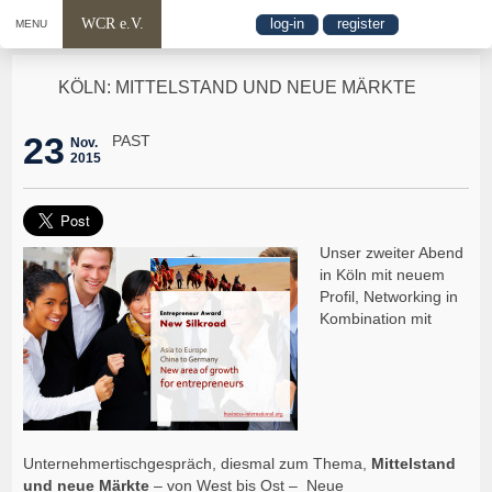
WCR e.V.
log-in
register
MENU
KÖLN: MITTELSTAND UND NEUE MÄRKTE
23
PAST
Nov.
2015
Unser zweiter Abend
in Köln mit neuem
Profil, Networking in
Kombination mit
Unternehmertischgespräch, diesmal zum Thema,
Mittelstand
und neue Märkte
– von West bis Ost – Neue