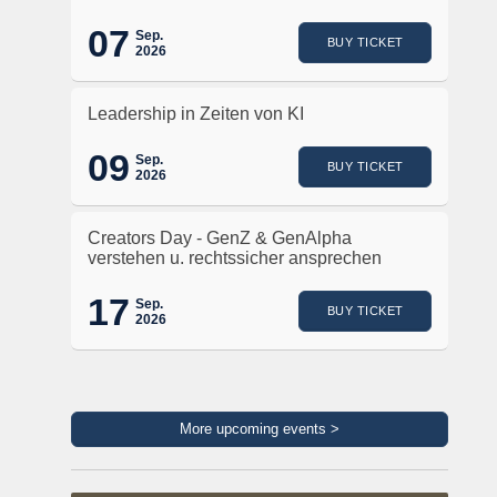
07
Sep.
BUY TICKET
2026
Leadership in Zeiten von KI
09
Sep.
BUY TICKET
2026
Creators Day - GenZ & GenAlpha
verstehen u. rechtssicher ansprechen
17
Sep.
BUY TICKET
2026
More upcoming events >