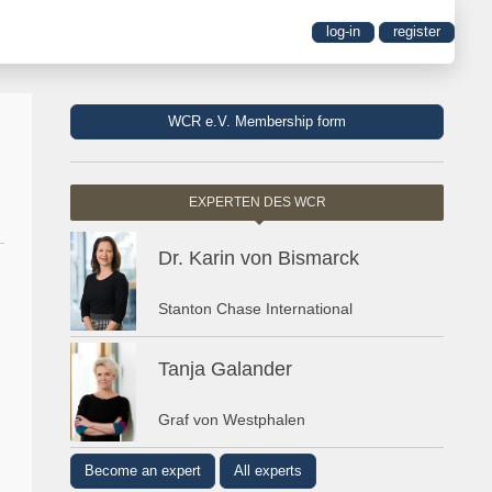
log-in
register
WCR e.V. Membership form
EXPERTEN DES WCR
Dr. Karin von Bismarck
Stanton Chase International
Tanja Galander
Graf von Westphalen
Become an expert
All experts