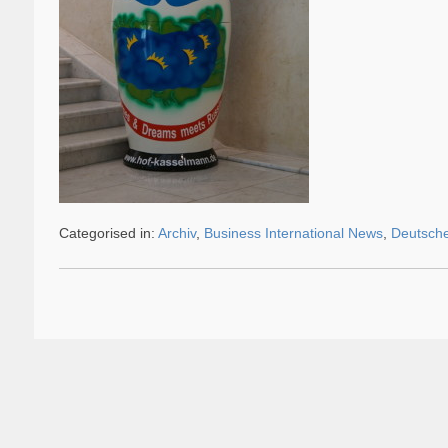
Categorised in:
Archiv
,
Business International News
,
Deutsche