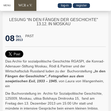
WCR e.V.
log-in
register
MENU
LESUNG “IN DEN FÄNGEN DER GESCHICHTE”
13.12. IN MOSKAU
08
PAST
Oct.
2013
Das Archiv für sozialpolitische Geschichte RGASPI, die Konrad-
Adenauer-Stiftung Moskau, Rödl & Partner und der
Wirtschaftsclub Russland luden zu der Buchvorstellung
„In den
Fängen der Geschichte“,
Fotografien aus dem
sowjetischen Exil, 1933 – 1945.
von Laura von Wangenheim,
ein
Die Buchvorstellung im Archiv für Sozialpolitische Geschichte,
125009, Moskau, ulitsa Bolshaya Dmitrovka 15, fand am
Freitag den 13. Dezember 2013 um 15:00 Uhr statt und
mündete in intensive Gespräche bein einem kleinen Imbiss.