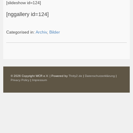
[slideshow id=124]
[nggallery id=124]
Categorised in:
Archiv
,
Bilder
© 2026 Copyright WCR e.V. | Powered by
Thrity2.de
|
Datenschutzerklärung
|
Privacy Policy
|
Impressum