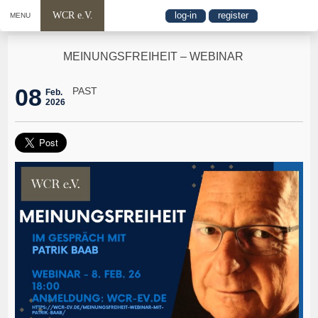
WCR e.V.
log-in
register
MENU
MEINUNGSFREIHEIT – WEBINAR
08
PAST
Feb.
2026