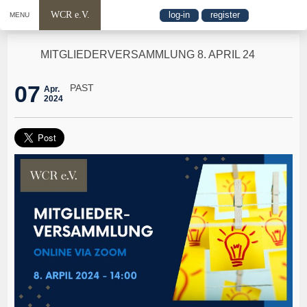
WCR e.V.
log-in
register
MENU
MITGLIEDERVERSAMMLUNG 8. APRIL 24
07
PAST
Apr.
2024