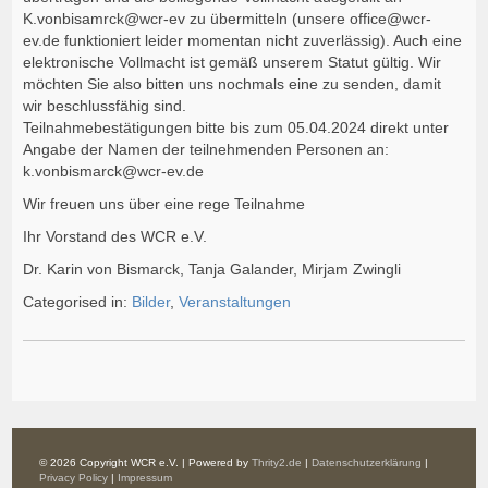
K.vonbisamrck@wcr-ev zu übermitteln (unsere office@wcr-
ev.de funktioniert leider momentan nicht zuverlässig). Auch eine
elektronische Vollmacht ist gemäß unserem Statut gültig. Wir
möchten Sie also bitten uns nochmals eine zu senden, damit
wir beschlussfähig sind.
Teilnahmebestätigungen bitte bis zum 05.04.2024 direkt unter
Angabe der Namen der teilnehmenden Personen an:
k.vonbismarck@wcr-ev.de
Wir freuen uns über eine rege Teilnahme
Ihr Vorstand des WCR e.V.
Dr. Karin von Bismarck, Tanja Galander, Mirjam Zwingli
Categorised in:
Bilder
,
Veranstaltungen
© 2026 Copyright WCR e.V. | Powered by
Thrity2.de
|
Datenschutzerklärung
|
Privacy Policy
|
Impressum