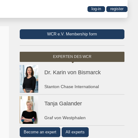
log-in
register
WCR e.V. Membership form
EXPERTEN DES WCR
Dr. Karin von Bismarck
Stanton Chase International
Tanja Galander
Graf von Westphalen
Become an expert
All experts