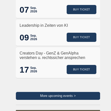
07
Sep.
BUY TICKET
2026
Leadership in Zeiten von KI
09
Sep.
BUY TICKET
2026
Creators Day - GenZ & GenAlpha
verstehen u. rechtssicher ansprechen
17
Sep.
BUY TICKET
2026
More upcoming events >