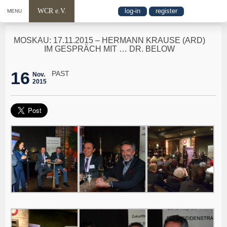
WCR e.V.
log-in
register
MENU
MOSKAU: 17.11.2015 – HERMANN KRAUSE (ARD)
IM GESPRÄCH MIT … DR. BELOW
16
PAST
Nov.
2015