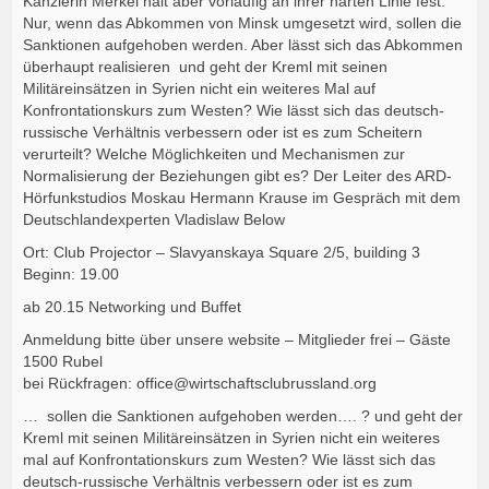
Kanzlerin Merkel hält aber vorläufig an ihrer harten Linie fest:
Nur, wenn das Abkommen von Minsk umgesetzt wird, sollen die
Sanktionen aufgehoben werden. Aber lässt sich das Abkommen
überhaupt realisieren und geht der Kreml mit seinen
Militäreinsätzen in Syrien nicht ein weiteres Mal auf
Konfrontationskurs zum Westen? Wie lässt sich das deutsch-
russische Verhältnis verbessern oder ist es zum Scheitern
verurteilt? Welche Möglichkeiten und Mechanismen zur
Normalisierung der Beziehungen gibt es? Der Leiter des ARD-
Hörfunkstudios Moskau Hermann Krause im Gespräch mit dem
Deutschlandexperten Vladislaw Below
Ort: Club Projector – Slavyanskaya Square 2/5, building 3
Beginn: 19.00
ab 20.15 Networking und Buffet
Anmeldung bitte über unsere website – Mitglieder frei – Gäste
1500 Rubel
bei Rückfragen: office@wirtschaftsclubrussland.org
… sollen die Sanktionen aufgehoben werden…. ? und geht der
Kreml mit seinen Militäreinsätzen in Syrien nicht ein weiteres
mal auf Konfrontationskurs zum Westen? Wie lässt sich das
deutsch-russische Verhältnis verbessern oder ist es zum