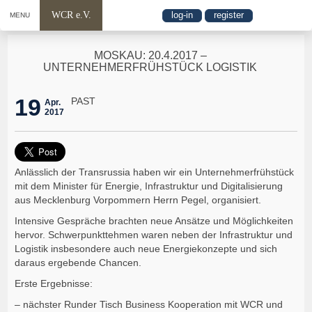
WCR e.V.
log-in
register
MENU
MOSKAU: 20.4.2017 –
UNTERNEHMERFRÜHSTÜCK LOGISTIK
19
PAST
Apr.
2017
Anlässlich der Transrussia haben wir ein Unternehmerfrühstück
mit dem Minister für Energie, Infrastruktur und Digitalisierung
aus Mecklenburg Vorpommern Herrn Pegel, organisiert.
Intensive Gespräche brachten neue Ansätze und Möglichkeiten
hervor. Schwerpunkttehmen waren neben der Infrastruktur und
Logistik insbesondere auch neue Energiekonzepte und sich
daraus ergebende Chancen.
Erste Ergebnisse:
– nächster Runder Tisch Business Kooperation mit WCR und