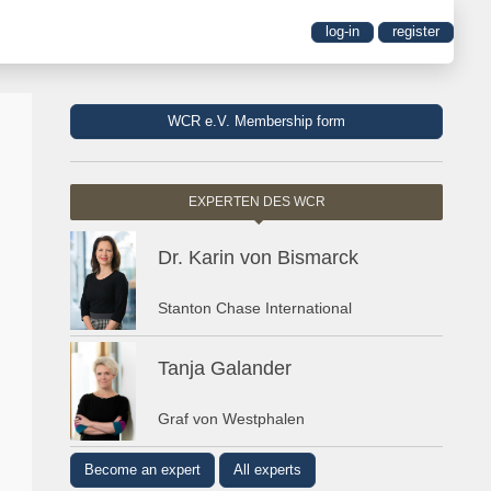
log-in
register
WCR e.V. Membership form
EXPERTEN DES WCR
Dr. Karin von Bismarck
Stanton Chase International
Tanja Galander
Graf von Westphalen
Become an expert
All experts