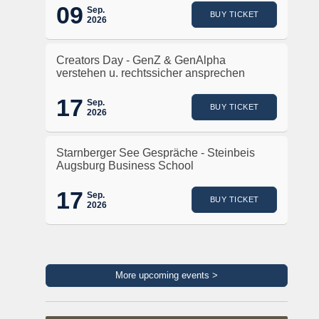
09
Sep.
BUY TICKET
2026
Creators Day - GenZ & GenAlpha
verstehen u. rechtssicher ansprechen
17
Sep.
BUY TICKET
2026
Starnberger See Gespräche - Steinbeis
Augsburg Business School
17
Sep.
BUY TICKET
2026
More upcoming events >