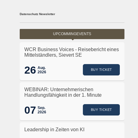
Datenschutz Newsletter
UPCOMMINGEVENTS
WCR Business Voices - Reisebericht eines
Mittelständlers, Sievert SE
26
Aug.
BUY TICKET
2026
WEBINAR: Unternehmerischen
Handlungsfähigkeit in der 1. Minute
07
Sep.
BUY TICKET
2026
Leadership in Zeiten von KI