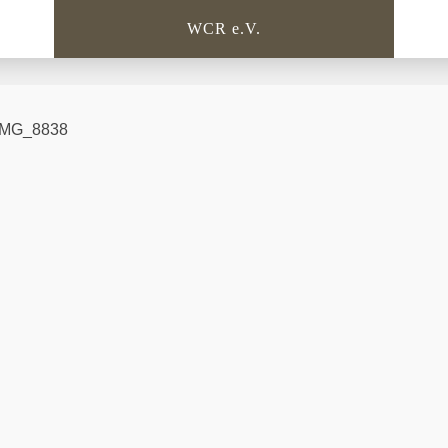
WCR e.V.
IMG_8838