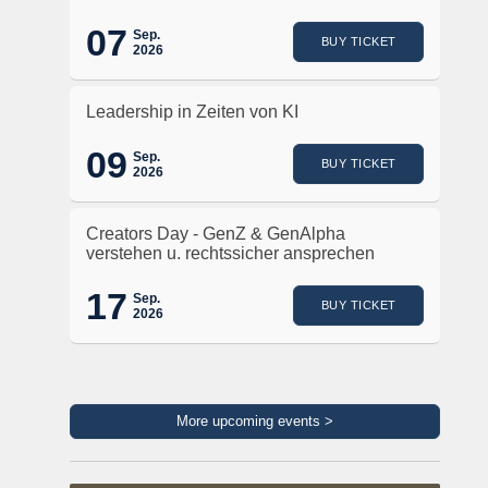
07
Sep.
BUY TICKET
2026
Leadership in Zeiten von KI
09
Sep.
BUY TICKET
2026
Creators Day - GenZ & GenAlpha
verstehen u. rechtssicher ansprechen
17
Sep.
BUY TICKET
2026
More upcoming events >