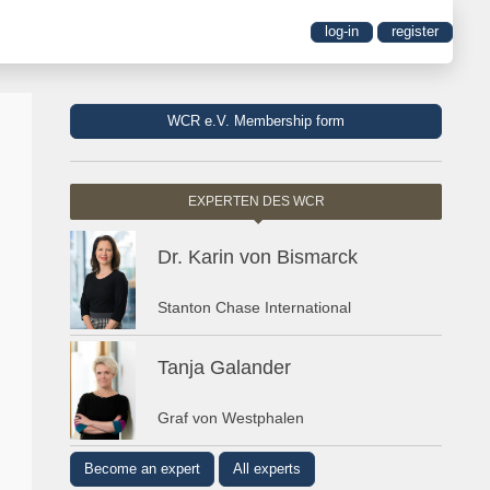
log-in
register
WCR e.V. Membership form
EXPERTEN DES WCR
Dr. Karin von Bismarck
Stanton Chase International
Tanja Galander
Graf von Westphalen
Become an expert
All experts