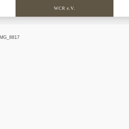
WCR e.V.
IMG_8817