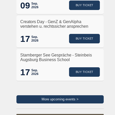
09
Sep.
BUY TICKET
2026
Creators Day - GenZ & GenAlpha
verstehen u. rechtssicher ansprechen
17
Sep.
BUY TICKET
2026
Starnberger See Gespräche - Steinbeis
Augsburg Business School
17
Sep.
BUY TICKET
2026
More upcoming events >