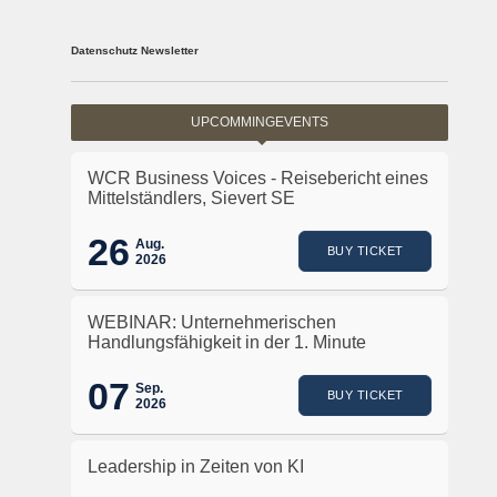
Datenschutz Newsletter
UPCOMMINGEVENTS
WCR Business Voices - Reisebericht eines
Mittelständlers, Sievert SE
26
Aug.
BUY TICKET
2026
WEBINAR: Unternehmerischen
Handlungsfähigkeit in der 1. Minute
07
Sep.
BUY TICKET
2026
Leadership in Zeiten von KI