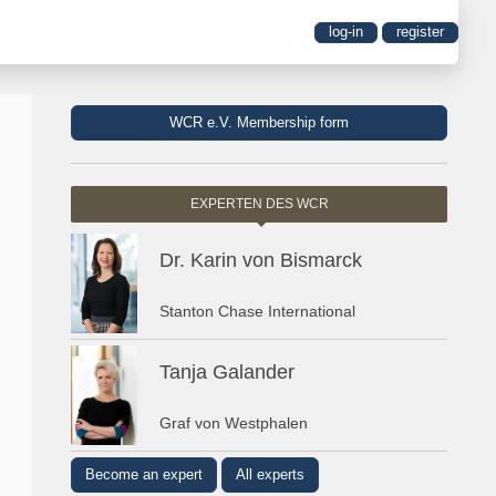
log-in
register
WCR e.V. Membership form
EXPERTEN DES WCR
Dr. Karin von Bismarck
Stanton Chase International
Tanja Galander
Graf von Westphalen
Become an expert
All experts