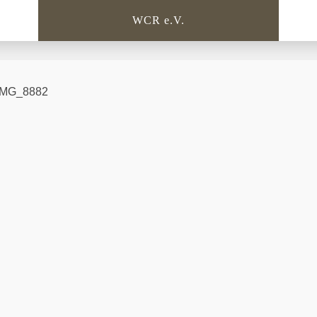
WCR e.V.
IMG_8882