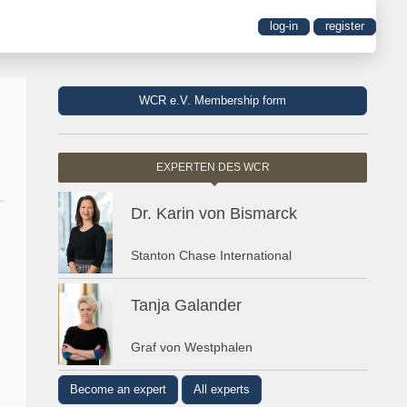
log-in
register
WCR e.V. Membership form
EXPERTEN DES WCR
Dr. Karin von Bismarck
Stanton Chase International
Tanja Galander
Graf von Westphalen
Become an expert
All experts