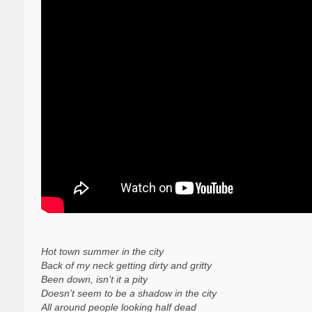
Hot town summer in the city
Back of my neck getting dirty and gritty
Been down, isn’t it a pity
Doesn’t seem to be a shadow in the city
All around people looking half dead