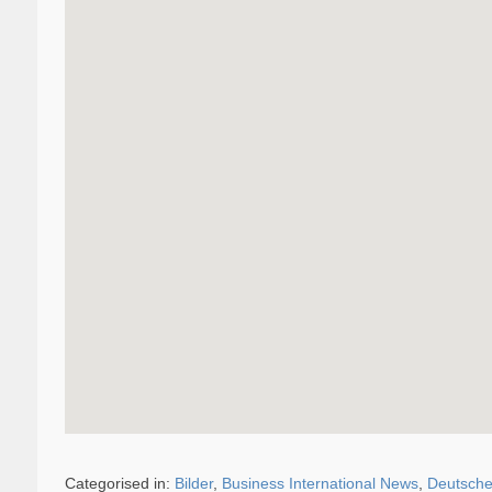
Categorised in:
Bilder
,
Business International News
,
Deutsche