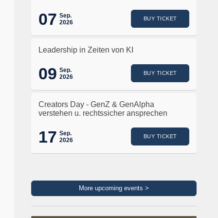
07
Sep.
BUY TICKET
2026
Leadership in Zeiten von KI
09
Sep.
BUY TICKET
2026
Creators Day - GenZ & GenAlpha
verstehen u. rechtssicher ansprechen
17
Sep.
BUY TICKET
2026
More upcoming events >