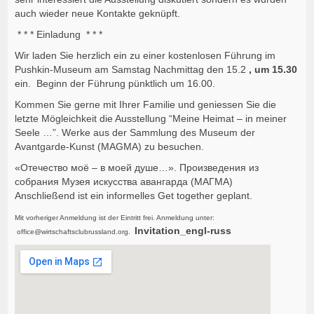
auch wieder neue Kontakte geknüpft.
* * * Einladung * * *
Wir laden Sie herzlich ein zu einer kostenlosen Führung im
Pushkin-Museum am Samstag Nachmittag den 15.2
, um 15.30
ein. Beginn der Führung pünktlich um 16.00.
Kommen Sie gerne mit Ihrer Familie und geniessen Sie die
letzte Mögleichkeit die Ausstellung “Meine Heimat – in meiner
Seele …”. Werke aus der Sammlung des Museum der
Avantgarde-Kunst (MAGMA) zu besuchen.
«Отечество моё – в моей душе…». Произведения из
собрания Музея искусства авангарда (МАГМА)
Anschließend ist ein informelles Get together geplant.
Mit vorheriger Anmeldung ist der Eintritt frei. Anmeldung unter:
Invitation_engl-russ
office@wirtschaftsclubrussland.org.