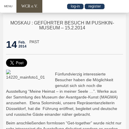
WCR e.V.
log-in
register
MENU
MOSKAU : GEFÜHRTER BESUCH IM PUSHKIN-
MUSEUM – 15.2.2014
14
PAST
Feb.
2014
Fünfundvierzig interessierte
Besucher haben die Möglichkeit
genutzt sich sich noch die
Ausstellung “Meine Heimat – in meiner Seele …”. Werke aus
der Sammlung des Museum der Avantgarde-Kunst (MAGMA)
anzusehen. Elena Solominski, unsere Repräsentanzleiterin
Düsseldorf, hat die Führung eröffnet, begleitet und deutsche
und russische Gäste einander näher gebracht.
Beim anschließenden formlosen “Get-together” wurde nicht nur
sehr interessiert die Ausstellung diskutiert sondern es wurden