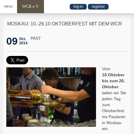
WCR e.V.
log-in
register
MENU
MOSKAU: 10.-26.10 OKTOBERFEST MIT DEM WCR
09
PAST
Oct.
2014
Vom
10.Oktober
bis zum 26.
Oktober
laden wir Sie
jeden Tag
zum
Oktoberfest
ins Paulaner
in Moskau
ein.