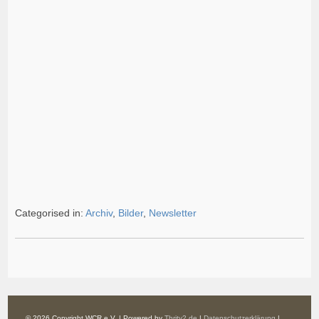
Categorised in:
Archiv
,
Bilder
,
Newsletter
© 2026 Copyright WCR e.V. | Powered by
Thrity2.de
|
Datenschutzerklärung
|