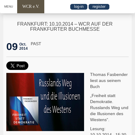
WCR e.V.
log-in
register
MENU
FRANKFURT: 10.10.2014 – WCR AUF DER
FRANKFURTER BUCHMESSE
09
PAST
Oct.
2014
Thomas Fasbender
liest aus seinem
Buch
„Freiheit statt
Demokratie.
Russlands Weg und
die Illusionen des
Westens“.
Lesung:
10.10.2014, 15:30