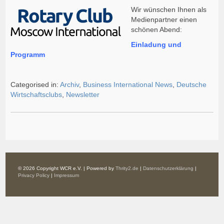
Wir wünschen Ihnen als
Medienpartner einen
schönen Abend:
Einladung und
Programm
Categorised in:
Archiv
,
Business International News
,
Deutsche
Wirtschaftsclubs
,
Newsletter
© 2026 Copyright WCR e.V. | Powered by
Thrity2.de
|
Datenschutzerklärung
|
Privacy Policy
|
Impressum