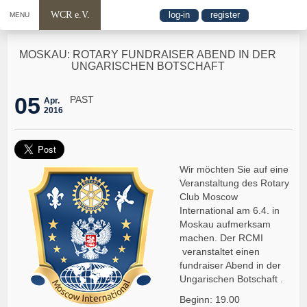
WCR e.V.
log-in
register
MENU
MOSKAU: ROTARY FUNDRAISER ABEND IN DER
UNGARISCHEN BOTSCHAFT
05
PAST
Apr.
2016
Wir möchten Sie auf eine
Veranstaltung des Rotary
Club Moscow
International am 6.4. in
Moskau aufmerksam
machen. Der RCMI
veranstaltet einen
fundraiser Abend in der
Ungarischen Botschaft .
Beginn: 19.00