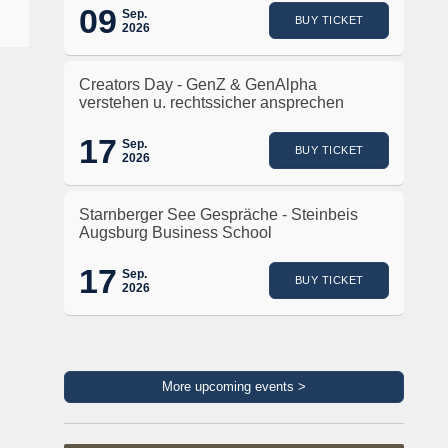
09
Sep.
BUY TICKET
2026
Creators Day - GenZ & GenAlpha
verstehen u. rechtssicher ansprechen
17
Sep.
BUY TICKET
2026
Starnberger See Gespräche - Steinbeis
Augsburg Business School
17
Sep.
BUY TICKET
2026
More upcoming events >