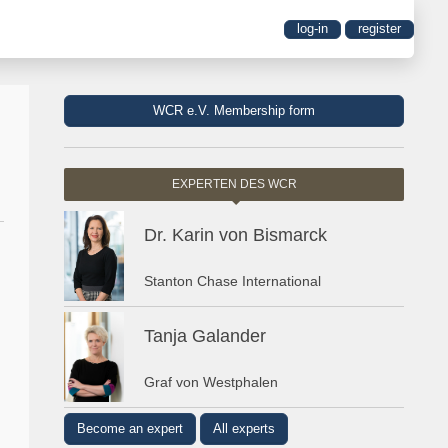
log-in
register
WCR e.V. Membership form
EXPERTEN DES WCR
Dr. Karin von Bismarck
Stanton Chase International
Tanja Galander
Graf von Westphalen
Become an expert
All experts