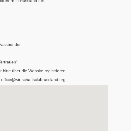
artnern in Russland fort.
assbender
rtrauen“
r bitte über die Website registrieren
 office@wirtschaftsclubrussland.org