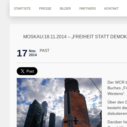
STARTSITE
PRESSE
BILDER
PARTNERS
KONTAKT
MOSKAU:18.11.2014 – „FREIHEIT STATT DE
17
PAST
Nov.
2014
Der WCR b
Buches „Fr
Westens“.
Über den D
besteht di
diskutieren
Darüber hi