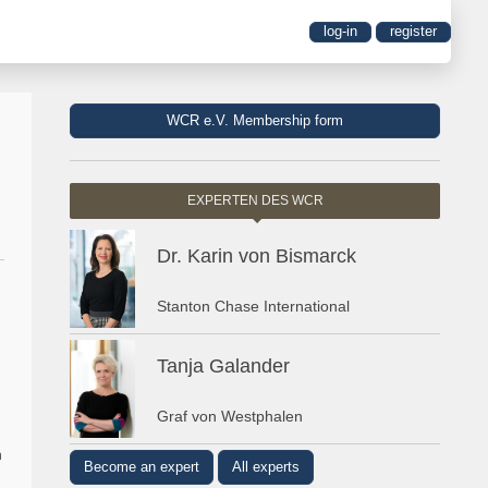
log-in
register
WCR e.V. Membership form
EXPERTEN DES WCR
Dr. Karin von Bismarck
Stanton Chase International
Tanja Galander
Graf von Westphalen
h
Become an expert
All experts