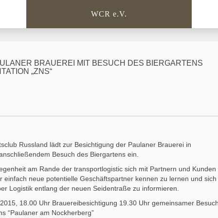
WCR e.V.
PAULANER BRAUEREI MIT BESUCH DES BIERGARTENS
TATION „ZNS“
tsclub Russland lädt zur Besichtigung der Paulaner Brauerei in
anschließendem Besuch des Biergartens ein.
egenheit am Rande der transportlogistic sich mit Partnern und Kunden
er einfach neue potentielle Geschäftspartner kennen zu lernen und sich
über Logistik entlang der neuen Seidentraße zu informieren.
.2015, 18.00 Uhr Brauereibesichtigung 19.30 Uhr gemeinsamer Besuc
ens “Paulaner am Nockherberg”