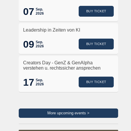
07
Sep.
BUY TICKET
2026
Leadership in Zeiten von KI
09
Sep.
BUY TICKET
2026
Creators Day - GenZ & GenAlpha
verstehen u. rechtssicher ansprechen
17
Sep.
BUY TICKET
2026
More upcoming events >