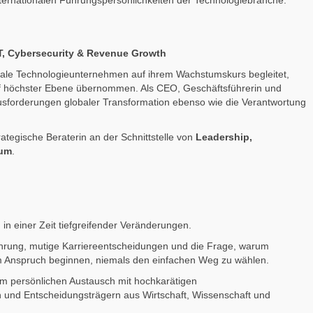
internationalen Führungspersönlichkeiten der Technologiebranche:
 IT, Cybersecurity & Revenue Growth
ionale Technologieunternehmen auf ihrem Wachstumskurs begleitet,
uf höchster Ebene übernommen. Als CEO, Geschäftsführerin und
ausforderungen globaler Transformation ebenso wie die Verantwortung
ategische Beraterin an der Schnittstelle von
Leadership,
tum
.
g in einer Zeit tiefgreifender Veränderungen.
 Führung, mutige Karriereentscheidungen und die Frage, warum
m Anspruch beginnen, niemals den einfachen Weg zu wählen.
m persönlichen Austausch mit hochkarätigen
und Entscheidungsträgern aus Wirtschaft, Wissenschaft und