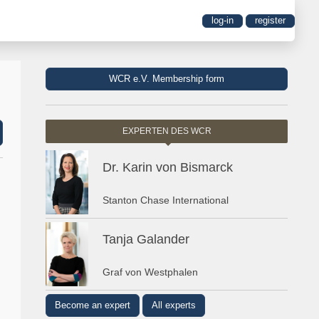
log-in
register
WCR e.V. Membership form
EXPERTEN DES WCR
Dr. Karin von Bismarck
Stanton Chase International
Tanja Galander
Graf von Westphalen
Become an expert
All experts