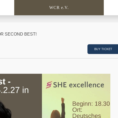
WCR e.V.
R SECOND BEST!
BUY TICKET