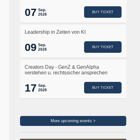
07
Sep.
BUY TICKET
2026
Leadership in Zeiten von KI
09
Sep.
BUY TICKET
2026
Creators Day - GenZ & GenAlpha
verstehen u. rechtssicher ansprechen
17
Sep.
BUY TICKET
2026
More upcoming events >