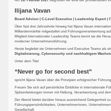
Am
16. Februar 2027
begrüßen wir eine der profiliertesten 
Ilijana Vavan
Board Advisor | C-Level Executive | Leadership Expert |
Über fast drei Jahrzehnte hinweg hat Ilijana Vavan internat
Milliardenmärkte mitgestaltet und Führungsverantwortung a
Mitglied internationaler Leadership Teams kennt sie die Her
moderner Unternehmensführung.
Heute begleitet sie Unternehmen und Executive Teams als str
Digitalisierung, Cybersecurity und nachhaltigem Wachs
Unter dem Titel
“Never go for second best”
spricht Ilijana Vavan über die Prinzipien erfolgreicher Führun
Freuen Sie sich auf persönliche Einblicke in internationale
Spitzenleistungen immer mit Haltung, Verantwortung und de
Der Abend bietet darüber hinaus ausreichend Gelegenheit zu
Führungspersönlichkeiten, Unternehmerinnen, Unternehmern 
Gesellschaft.