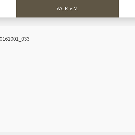
WCR e.V.
0161001_033