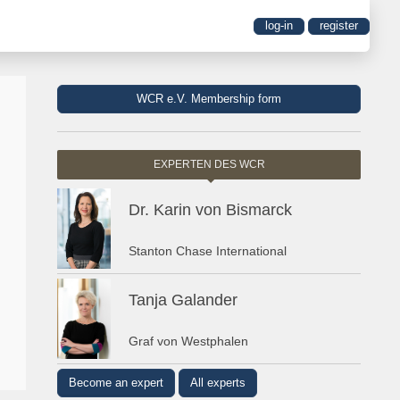
log-in
register
WCR e.V. Membership form
EXPERTEN DES WCR
Dr. Karin von Bismarck
Stanton Chase International
Tanja Galander
Graf von Westphalen
Become an expert
All experts