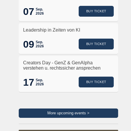
07
Sep.
BUY TICKET
2026
Leadership in Zeiten von KI
09
Sep.
BUY TICKET
2026
Creators Day - GenZ & GenAlpha
verstehen u. rechtssicher ansprechen
17
Sep.
BUY TICKET
2026
More upcoming events >