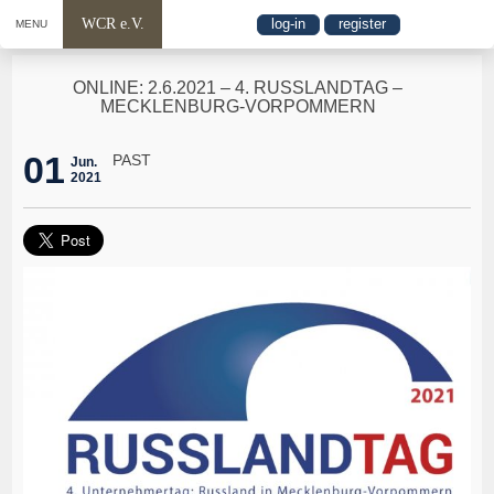
WCR e.V.
log-in
register
MENU
ONLINE: 2.6.2021 – 4. RUSSLANDTAG –
MECKLENBURG-VORPOMMERN
01
PAST
Jun.
2021