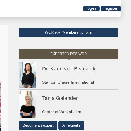
log-in
register
WCR e.V. Membership form
EXPERTEN DES WCR
Dr. Karin von Bismarck
Stanton Chase International
Tanja Galander
Graf von Westphalen
Become an expert
All experts