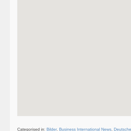
Categorised in:
Bilder
,
Business International News
,
Deutsche