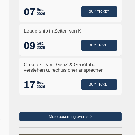
07
Sep.
BUY TICKET
2026
Leadership in Zeiten von KI
09
Sep.
BUY TICKET
2026
Creators Day - GenZ & GenAlpha
verstehen u. rechtssicher ansprechen
17
Sep.
BUY TICKET
2026
s
More upcoming events >
t