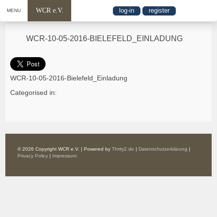
WCR e.V.
log-in
register
MENU
WCR-10-05-2016-BIELEFELD_EINLADUNG
WCR-10-05-2016-Bielefeld_Einladung
Categorised in:
© 2026 Copyright WCR e.V. | Powered by
Thrity2.de
|
Datenschutzerklärung
|
Privacy Policy
|
Impressum