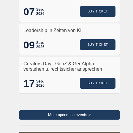
07
Sep.
BUY TICKET
2026
Leadership in Zeiten von KI
09
Sep.
BUY TICKET
2026
Creators Day - GenZ & GenAlpha
verstehen u. rechtssicher ansprechen
17
Sep.
BUY TICKET
2026
More upcoming events >