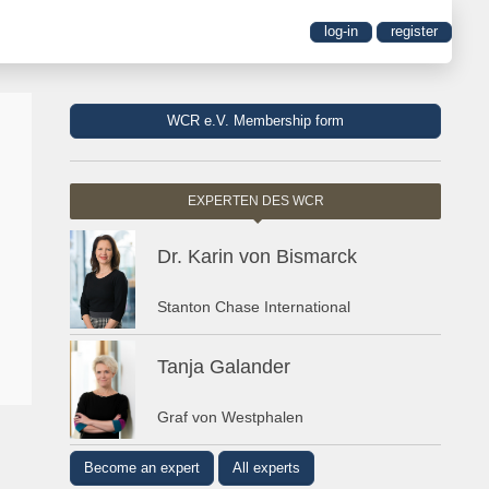
log-in
register
WCR e.V. Membership form
EXPERTEN DES WCR
Dr. Karin von Bismarck
Stanton Chase International
Tanja Galander
Graf von Westphalen
Become an expert
All experts