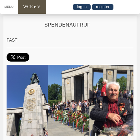
WCR e.V.
log-in
register
MENU
SPENDENAUFRUF
PAST