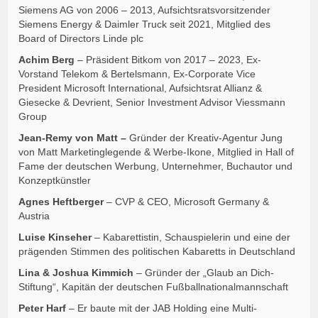
Siemens AG von 2006 – 2013, Aufsichtsratsvorsitzender
Siemens Energy & Daimler Truck seit 2021, Mitglied des
Board of Directors Linde plc
Achim Berg
– Präsident Bitkom von 2017 – 2023, Ex-
Vorstand Telekom & Bertelsmann, Ex-Corporate Vice
President Microsoft International, Aufsichtsrat Allianz &
Giesecke & Devrient, Senior Investment Advisor Viessmann
Group
Jean-Remy von Matt –
Gründer der Kreativ-Agentur Jung
von Matt Marketinglegende & Werbe-Ikone, Mitglied in Hall of
Fame der deutschen Werbung, Unternehmer, Buchautor und
Konzeptkünstler
Agnes Heftberger
– CVP & CEO, Microsoft Germany &
Austria
Luise Kinseher
– Kabarettistin, Schauspielerin und eine der
prägenden Stimmen des politischen Kabaretts in Deutschland
Lina & Joshua Kimmich
– Gründer der „Glaub an Dich-
Stiftung“, Kapitän der deutschen Fußballnationalmannschaft
Peter Harf
– Er baute mit der JAB Holding eine Multi-