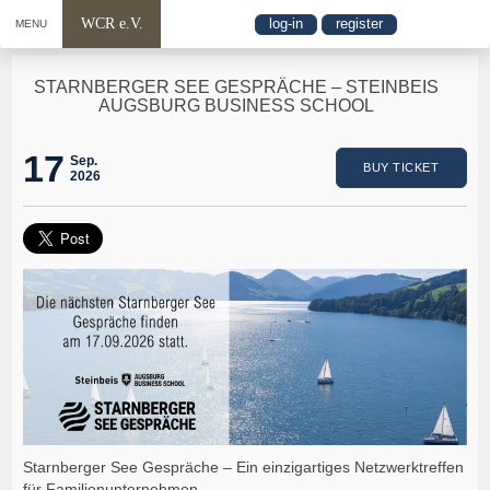
WCR e.V.
log-in
register
MENU
STARNBERGER SEE GESPRÄCHE – STEINBEIS
AUGSBURG BUSINESS SCHOOL
17
Sep.
BUY TICKET
2026
Starnberger See Gespräche – Ein einzigartiges Netzwerktreffen
für Familienunternehmen.