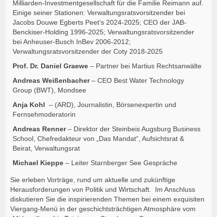
Milliarden-Investmentgesellschaft für die Familie Reimann auf.
Einige seiner Stationen: Verwaltungsratsvorsitzender bei
Jacobs Douwe Egberts Peet’s 2024-2025; CEO der JAB-
Benckiser-Holding 1996-2025; Verwaltungsratsvorsitzender
bei Anheuser-Busch InBev 2006-2012;
Verwaltungsratsvorsitzender der Coty 2018-2025
Prof. Dr. Daniel Graewe
– Partner bei Martius Rechtsanwälte
Andreas Weißenbacher
– CEO Best Water Technology
Group (BWT), Mondsee
Anja Kohl
– (ARD), Journalistin, Börsenexpertin und
Fernsehmoderatorin
Andreas Renner
– Direktor der Steinbeis Augsburg Business
School, Chefredakteur von „Das Mandat“, Aufsichtsrat &
Beirat, Verwaltungsrat
Michael Kieppe
– Leiter Starnberger See Gespräche
Sie erleben Vorträge, rund um aktuelle und zukünftige
Herausforderungen von Politik und Wirtschaft. Im Anschluss
diskutieren Sie die inspirierenden Themen bei einem exquisiten
Viergang-Menü in der geschichtsträchtigen Atmosphäre vom