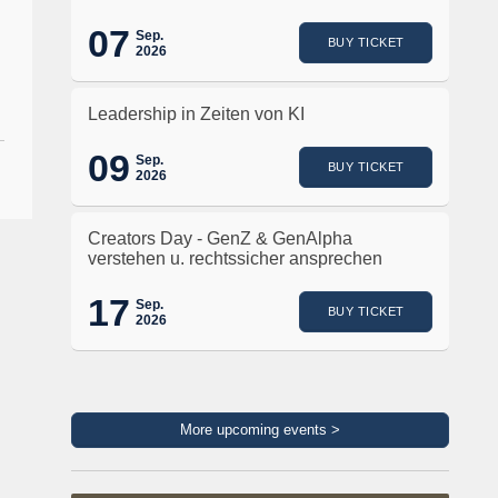
07
Sep.
BUY TICKET
2026
Leadership in Zeiten von KI
09
Sep.
BUY TICKET
2026
Creators Day - GenZ & GenAlpha
verstehen u. rechtssicher ansprechen
17
Sep.
BUY TICKET
2026
More upcoming events >