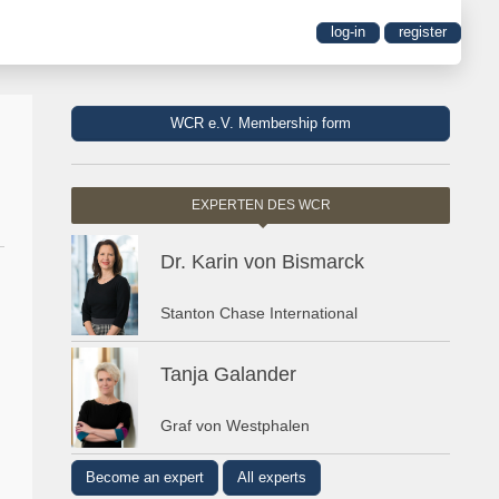
log-in
register
WCR e.V. Membership form
EXPERTEN DES WCR
Dr. Karin von Bismarck
Stanton Chase International
Tanja Galander
Graf von Westphalen
Become an expert
All experts